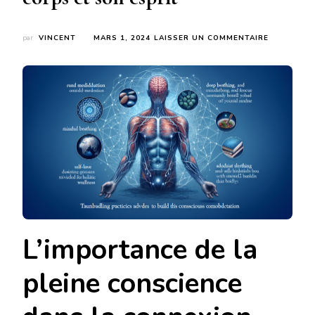
SUR
par
VINCENT
MARS 1, 2024
LAISSER UN COMMENTAIRE
INCARNAT
CONSCIEN
:
7
ASTUCES
POUR
RECONNEC
SON
CORPS
ET
SON
ESPRIT
L’importance de la
pleine conscience