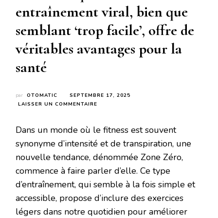
entraînement viral, bien que
semblant ‘trop facile’, offre de
véritables avantages pour la
santé
par
OTOMATIC
SEPTEMBRE 17, 2025
SUR
LAISSER UN COMMENTAIRE
DES
EXPERTS
Dans un monde où le fitness est souvent
EN
FITNESS
synonyme d’intensité et de transpiration, une
AFFIRMENT
nouvelle tendance, dénommée Zone Zéro,
QUE
CET
commence à faire parler d’elle. Ce type
ENTRAÎNEMENT
d’entraînement, qui semble à la fois simple et
VIRAL,
BIEN
accessible, propose d’inclure des exercices
QUE
SEMBLANT
légers dans notre quotidien pour améliorer
‘TROP