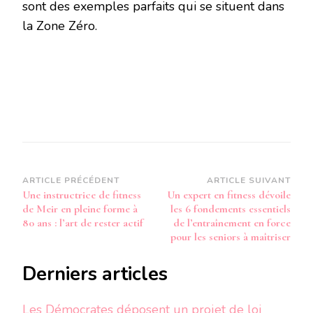
sont des exemples parfaits qui se situent dans
la Zone Zéro.
Navigation
ARTICLE PRÉCÉDENT
ARTICLE SUIVANT
Une instructrice de fitness
Un expert en fitness dévoile
d’article
de Meir en pleine forme à
les 6 fondements essentiels
80 ans : l’art de rester actif
de l’entraînement en force
pour les seniors à maîtriser
Derniers articles
Les Démocrates déposent un projet de loi