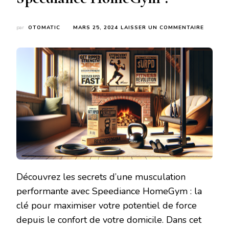
SUR
par
OTOMATIC
MARS 25, 2024
LAISSER UN COMMENTAIRE
COMME
DÉVELO
VOTRE
FORCE
EFFICA
AVEC
SPEEDI
HOMEG
?
Découvrez les secrets d’une musculation
performante avec Speediance HomeGym : la
clé pour maximiser votre potentiel de force
depuis le confort de votre domicile. Dans cet