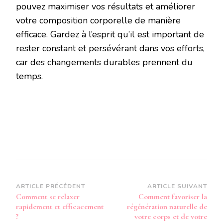
pouvez maximiser vos résultats et améliorer
votre composition corporelle de manière
efficace. Gardez à l’esprit qu’il est important de
rester constant et persévérant dans vos efforts,
car des changements durables prennent du
temps.
Navigation
ARTICLE PRÉCÉDENT
ARTICLE SUIVANT
Comment se relaxer
Comment favoriser la
d’article
rapidement et efficacement
régénération naturelle de
?
votre corps et de votre