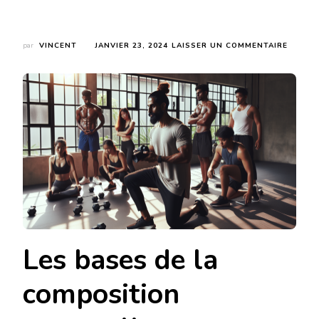
SUR
par
VINCENT
JANVIER 23, 2024
LAISSER UN COMMENTAIRE
COMME
AMÉLI
SA
COMPO
CORPO
EFFICA
?
Les bases de la
composition