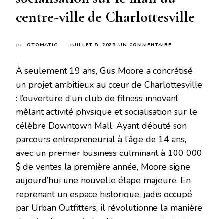
centre-ville de Charlottesville
SUR
par
OTOMATIC
JUILLET 5, 2025
UN COMMENTAIRE
UN
JEUNE
À seulement 19 ans, Gus Moore a concrétisé
ENTREPRENEUR
LANCE
un projet ambitieux au cœur de Charlottesville
UN
: l’ouverture d’un club de fitness innovant
CLUB
DE
mêlant activité physique et socialisation sur le
FITNESS
célèbre Downtown Mall. Ayant débuté son
ET
DE
parcours entrepreneurial à l’âge de 14 ans,
SOCIALISATION
SUR
avec un premier business culminant à 100 000
LE
$ de ventes la première année, Moore signe
MALL
DU
aujourd’hui une nouvelle étape majeure. En
CENTRE-
reprenant un espace historique, jadis occupé
VILLE
DE
par Urban Outfitters, il révolutionne la manière
CHARLOTTESVIL