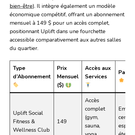
bien-être
). Il intègre également un modèle
économique compétitif, offrant un abonnement
mensuel à 149 $ pour un accès complet,
positionnant Uplift dans une fourchette
accessible comparativement aux autres salles
du quartier.
Type
Prix
Accès aux
Partic
d’Abonnement
Mensuel
Services
($)
Accès
complet
Empla
Uplift Social
(gym,
central
Fitness &
149
sauna,
espace
Wellness Club
yoga,
étend