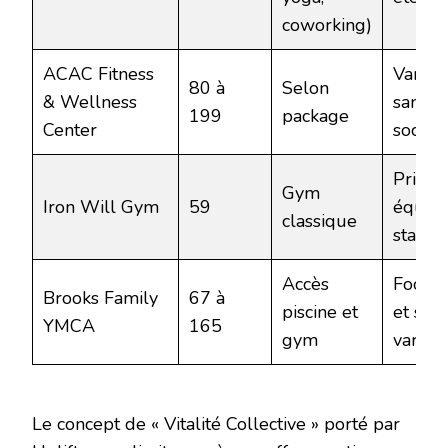
coworking)
ACAC Fitness
Varié 
80 à
Selon
& Wellness
sans e
199
package
Center
social
Prix ba
Gym
Iron Will Gym
59
équip
classique
standa
Accès
Focus 
Brooks Family
67 à
piscine et
et spo
YMCA
165
gym
variés
Le concept de « Vitalité Collective » porté par